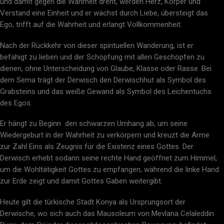
und damit gegen die Wahrheit dreht, werden Herz, Körper und
Verstand eine Einheit und er wächst durch Liebe, übersteigt das
Ego, trifft auf die Wahrheit und erlangt Vollkommenheit.
Nach der Rückkehr von dieser spirituellen Wanderung, ist er
befähigt zu lieben und der Schöpfung mit allen Geschöpfen zu
dienen, ohne Unterscheidung von Glaube, Klasse oder Rasse. Bei
dem Sema trägt der Derwisch den Derwischhut als Symbol des
Grabsteins und das weiße Gewand als Symbol des Leichentuchs
des Egos.
Er hängt zu Beginn den schwarzen Umhang ab, um seine
Wiedergeburt in der Wahrheit zu verkörpern und kreuzt die Arme
zur Zahl Eins als Zeugnis für die Existenz eines Gottes. Der
Derwisch erhebt sodann seine rechte Hand geöffnet zum Himmel,
um die Wohltätigkeit Gottes zu empfangen, während die linke Hand
zur Erde zeigt und damit Gottes Gaben weitergibt.
Heute gilt die türkische Stadt Konya als Ursprungsort der
Derwische, wo sich auch das Mausoleum von Mevlana Celaleddin