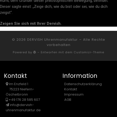
Rumi, dem Gründer dieser philosophischen Bewegung, befindet.
Dieser sagte einst: „Zeige dich, wie du bist oder sei, wie du dich
zeigst“.
Zeigen Sie sich mit Ihrer Dervish.
© 2026
DERVISH Uhrenmanufaktur
– Alle Rechte
vorbehalten
Powered by
– Entworfen mit dem
Customizr-Theme
Kontakt
Information
Im Enzfeld 1
Datenschutzerklärung
75223 Niefern-
Kontakt
Öschelbronn
Impressum
+49 176 28 585 607
AGB
info@dervish-
uhrenmanufaktur.de