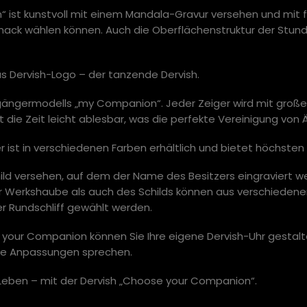
 ist kunstvoll mit einem Mandala-Gravur versehen und mit fa
ck wählen können. Auch die Oberflächenstruktur der Stundeni
as Dervish-Logo – der tanzende Dervish.
rgängermodells „my Companion“. Jeder Zeiger wird mit große
ist die Zeit leicht ablesbar, was die perfekte Vereinigung von 
ist in verschiedenen Farben erhältlich und bietet höchsten
ild versehen, auf dem der Name des Besitzers eingraviert w
er Werkshaube als auch des Schilds können aus verschiedene
er Rundschliff gewählt werden.
your Companion können Sie Ihre eigene Dervish-Uhr gestalt
ere Anpassungen sprechen.
m Leben – mit der Dervish „Choose your Companion“.