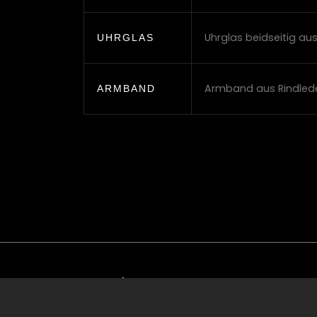
Uhrglas beidseitig au
UHRGLAS
Armband aus Rindlede
ARMBAND
Kontakt
Im Enzfeld 1